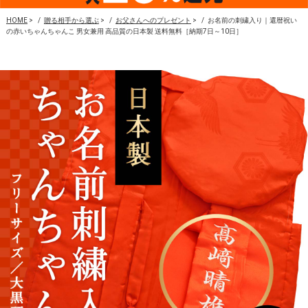
HOME
>
贈る相手から選ぶ
>
お父さんへのプレゼント
>
お名前の刺繍入り｜還暦祝い
の赤いちゃんちゃんこ 男女兼用 高品質の日本製 送料無料［納期7日～10日］