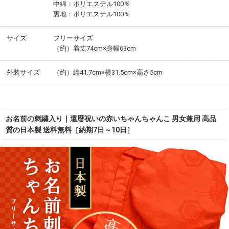
中綿：ポリエステル100％
裏地：ポリエステル100％
サイズ
フリーサイズ
（約）着丈74cm×身幅63cm
外装サイズ
（約）縦41.7cm×横31.5cm×高さ5cm
お名前の刺繍入り｜還暦祝いの赤いちゃんちゃんこ 男女兼用 高品
質の日本製 送料無料［納期7日～10日］