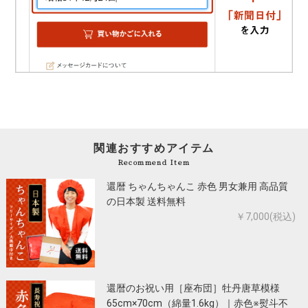
関連おすすめアイテム
Recommend Item
還暦 ちゃんちゃんこ 赤色 男女兼用 高品質
の日本製 送料無料
￥7,000(税込)
還暦のお祝い用［座布団］牡丹唐草模様
65cm×70cm（綿量1.6kg）｜赤色※熨斗不