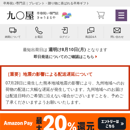
卒寿祝い専門店｜プレゼント・贈り物に喜ばれる卒寿ギフト
メ
ニ
ュ
ー
納期について
お電話
ログイン
商品Q＆A
問い合わせ
を
開
週明け8月10日(月)
最短出荷日は
となります
く
即日発送についてのご確認はこちら
［重要］地震の影響による配送遅延について
07月28日に発生した熊本地域地震の影響により、九州地域へのお
荷物の配送に大幅な遅延が発生しています。九州地域へのお届け
は配送日時のご希望に沿えない場合がございますことを、予めご
了承くださいますようお願いいたします。