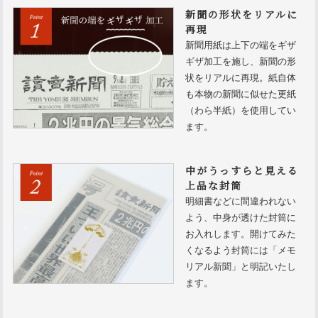
新聞の形状をリアルに
再現
新聞用紙は上下の端をギザ
ギザ加工を施し、新聞の形
状をリアルに再現。紙自体
も本物の新聞に似せた更紙
（わら半紙）を使用してい
ます。
中がうっすらと見える
上品な封筒
明細書などに間違われない
よう、中身が透けた封筒に
お入れします。開けてみた
くなるよう封筒には「メモ
リアル新聞」と明記いたし
ます。