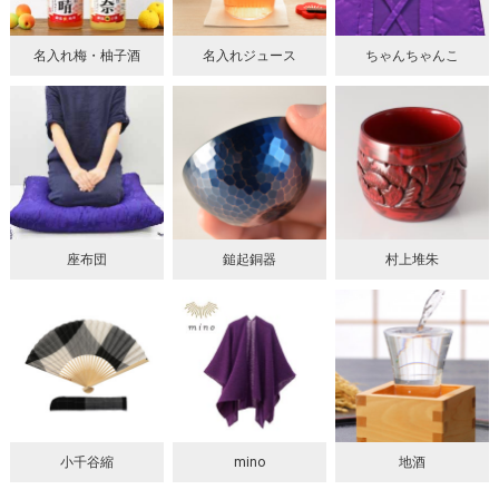
名入れ梅・柚子酒
名入れジュース
ちゃんちゃんこ
座布団
鎚起銅器
村上堆朱
小千谷縮
mino
地酒