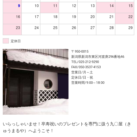
9
10
11
12
13
14
15
16
17
18
19
20
21
22
23
24
25
26
27
28
29
定休日
〒950-0015
新潟県新潟市東区河渡庚296番地46
TEL/025-212-9290
FAX/050-3537-4153
営業日/月～土
定休日/日・祝
営業時間/9:00～18:00
いらっしゃいませ！卒寿祝いのプレゼントを専門に扱う九〇屋（き
ゅうまるや）へようこそ！