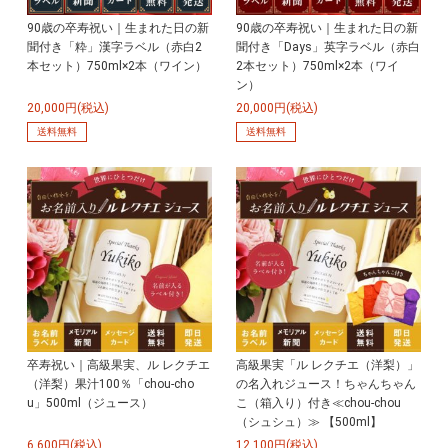
90歳の卒寿祝い｜生まれた日の新
90歳の卒寿祝い｜生まれた日の新
聞付き「粋」漢字ラベル（赤白2
聞付き「Days」英字ラベル（赤白
本セット）750ml×2本（ワイン）
2本セット）750ml×2本（ワイ
ン）
20,000円(税込)
20,000円(税込)
送料無料
送料無料
卒寿祝い｜高級果実、ル レクチエ
高級果実「ル レクチエ（洋梨）」
（洋梨）果汁100％「chou-cho
の名入れジュース！ちゃんちゃん
u」500ml（ジュース）
こ（箱入り）付き≪chou-chou
（シュシュ）≫ 【500ml】
6,600円(税込)
12,100円(税込)