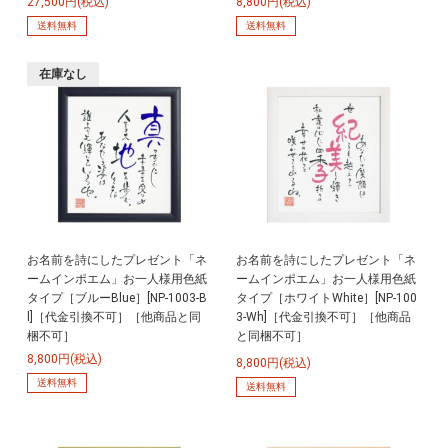
27,500円(税込)
8,800円(税込)
送料無料
送料無料
在庫なし
お名前を詩にしたプレゼント「ネ
お名前を詩にしたプレゼント「ネ
ームインポエム」お一人様用色紙
ームインポエム」お一人様用色紙
タイプ［ブルーBlue］[NP-1003-B
タイプ［ホワイトWhite］[NP-100
l]［代金引換不可］［他商品と同
3-Wh]［代金引換不可］［他商品
梱不可］
と同梱不可］
8,800円(税込)
8,800円(税込)
送料無料
送料無料