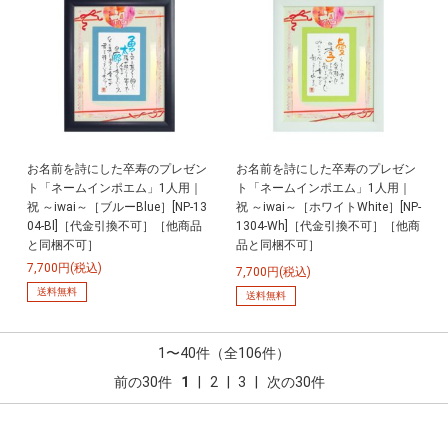
お名前を詩にした卒寿のプレゼン
お名前を詩にした卒寿のプレゼン
ト「ネームインポエム」1人用｜
ト「ネームインポエム」1人用｜
祝 ～iwai～［ブルーBlue］[NP-13
祝 ～iwai～［ホワイトWhite］[NP-
04-Bl]［代金引換不可］［他商品
1304-Wh]［代金引換不可］［他商
と同梱不可］
品と同梱不可］
7,700円(税込)
7,700円(税込)
送料無料
送料無料
1〜40件（全106件）
前の30件
1
|
2
|
3
|
次の30件