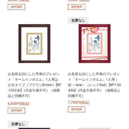
送料無料
送料無料
在庫なし
お名前を詩にした卒寿のプレゼン
お名前を詩にした卒寿のプレゼン
ト「ネームインポエム」1人用は
ト「ネームインポエム」1人用｜
がきタイプ［ブラウンBrown］[NP
祝 ～iwai～［レッドRed］[NP-130
-1002-Br]［代金引換不可］［他商
4-Re]［代金引換不可］［他商品と
品と同梱不可］
同梱不可］
7,700円(税込)
6,600円(税込)
送料無料
送料無料
在庫なし