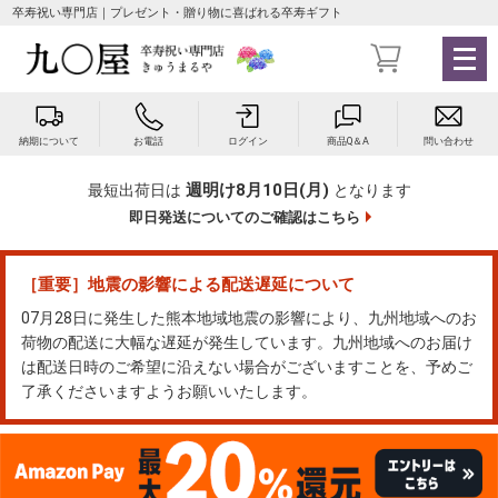
卒寿祝い専門店｜プレゼント・贈り物に喜ばれる卒寿ギフト
メ
ニ
ュ
ー
納期について
お電話
ログイン
商品Q＆A
問い合わせ
を
開
週明け8月10日(月)
最短出荷日は
となります
く
即日発送についてのご確認はこちら
［重要］地震の影響による配送遅延について
07月28日に発生した熊本地域地震の影響により、九州地域へのお
荷物の配送に大幅な遅延が発生しています。九州地域へのお届け
は配送日時のご希望に沿えない場合がございますことを、予めご
了承くださいますようお願いいたします。