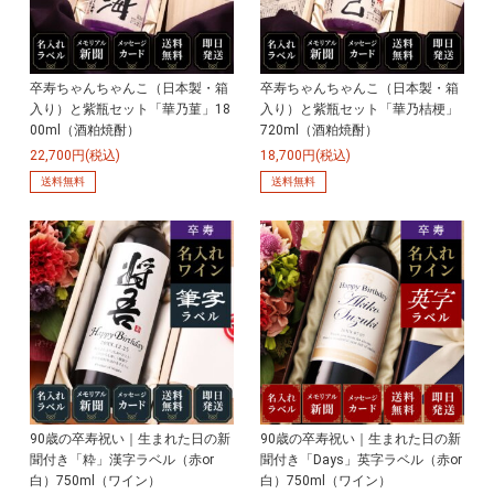
卒寿ちゃんちゃんこ（日本製・箱
卒寿ちゃんちゃんこ（日本製・箱
入り）と紫瓶セット「華乃菫」18
入り）と紫瓶セット「華乃桔梗」
00ml（酒粕焼酎）
720ml（酒粕焼酎）
22,700円(税込)
18,700円(税込)
送料無料
送料無料
90歳の卒寿祝い｜生まれた日の新
90歳の卒寿祝い｜生まれた日の新
聞付き「粋」漢字ラベル（赤or
聞付き「Days」英字ラベル（赤or
白）750ml（ワイン）
白）750ml（ワイン）