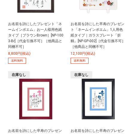
お名前を詩にしたプレゼント「ネ
お名前を詩にした卒寿のプレゼン
ームインポエム」お一人様用色紙
ト「ネームインポエム」1人用色
タイプ［ブラウンBrown］[NP-100
紙タイプ｜ガラスプレート「折
3-Br]［代金引換不可］［他商品と
鶴」[NP-GP-002]［代金引換不可］
同梱不可］
［他商品と同梱不可］
8,800円(税込)
12,100円(税込)
送料無料
送料無料
在庫なし
在庫なし
お名前を詩にした卒寿のプレゼン
お名前を詩にした卒寿のプレゼン