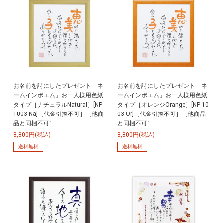
お名前を詩にしたプレゼント「ネ
お名前を詩にしたプレゼント「ネ
ームインポエム」お一人様用色紙
ームインポエム」お一人様用色紙
タイプ［ナチュラルNatural］[NP-
タイプ［オレンジOrange］[NP-10
1003-Na]［代金引換不可］［他商
03-Or]［代金引換不可］［他商品
品と同梱不可］
と同梱不可］
8,800円(税込)
8,800円(税込)
送料無料
送料無料