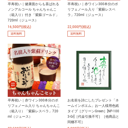
卒寿祝い｜健康面からも喜ばれる
卒寿祝い｜赤ワイン300本分のポ
ノンアルコール ちゃんちゃんこ
リフェノール入り「紫蘇レスベ
（箱入り）付き「紫蘇ゴールド」
ラ」720ml（ジュース）
720ml（ジュース）
16,500円(税込)
22,000円(税込)
送料無料
送料無料
卒寿祝い｜赤ワイン300本分のポ
お名前を詩にしたプレゼント「ネ
リフェノール入り ちゃんちゃんこ
ームインポエム」お一人様用色紙
（箱入り）「紫蘇レスベラ」720
タイプ［グリーンGreen］[NP-100
ml（ジュース）
3-Gr]［代金引換不可］［他商品と
同梱不可］