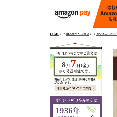
HOME
>
贈る相手から選ぶ
>
お父さんへのプ
8月7日15時までのご注文は
7
8
月
日(金)
から発送可能です。
即日発送についてのご案内
今年(2026年)卒寿の方は
1936年
子