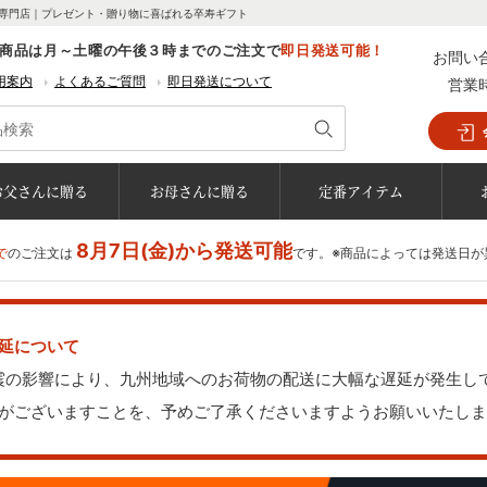
専門店｜プレゼント・贈り物に喜ばれる卒寿ギフト
商品は月～土曜の午後３時までのご注文で
即日発送可能！
お問い
用案内
よくあるご質問
即日発送について
営業
お父さんに贈る
お母さんに贈る
定番アイテム
8月7日(金)から発送可能
で
のご注文は
です。※商品によっては発送日が
延について
地震の影響により、九州地域へのお荷物の配送に大幅な遅延が発生し
がございますことを、予めご了承くださいますようお願いいたしま