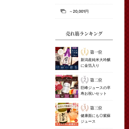
～20,001円
売れ筋ランキング
第一位
新潟産純米大吟醸
に金箔入り
第二位
巨峰ジュースの卒
寿お祝いセット
第三位
健康面にも◎紫蘇
ジュース