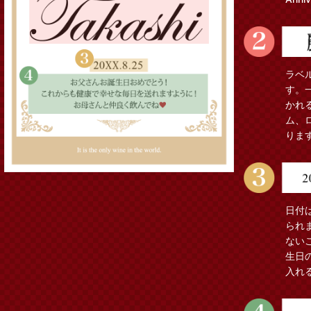
ラベ
す。
かれ
ム、
りま
日付
られ
ない
生日
入れ