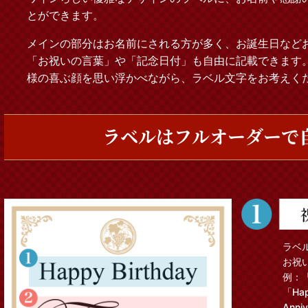
とができます。
メインの部分はお名前にされる方が多く、お誕生日など
「お祝いの言葉」や「記念日付」も自由に記載できます
様の喜ぶ顔を思い浮かべながら、ラベル文字をお考えく
ラベルはフルオーダーで
ラベ
お祝
例：「
「Hap
Anni