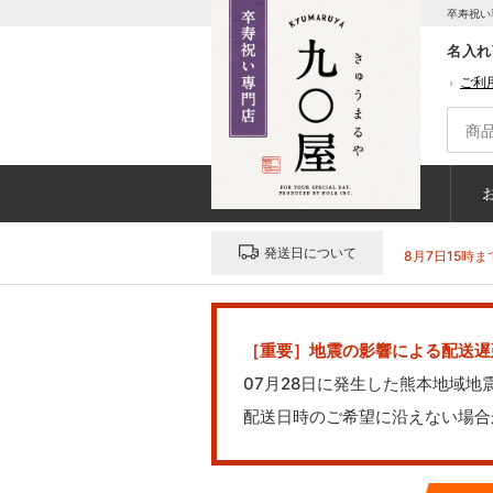
卒寿祝い
名入れ
ご利
発送日について
8月7日15時ま
［重要］地震の影響による配送遅
07月28日に発生した熊本地域
配送日時のご希望に沿えない場合