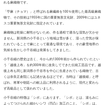
れる麻織物です。
「苧麻（チョマ）」と呼ばれる麻繊維を100％使用した最高級麻織
物で、その技術は1955年に国の重要無形文化財、2009年にはユネ
スコ重要無形文化財に指定されています。
麻織物は乾燥に耐性がないため、作る過程で適当な湿気が欠かせ
ません。新潟県の小千谷という地域は雪が多く、湿った空気が保
たれていることで麻にとって最適な環境であり、その豪雪地帯の
気候を生かし小千谷縮は発展をしてきました。
小千谷縮の歴史は古く、今から約1300年前から作られていたとい
う「越後上布」を約300年前に改良してできた伝統工芸品です。越
後上布も同じ新潟県小千谷市を中心に生産されている織物で、古
くは奈良正倉院にも記述があるほどです。当時は「越後縮」と呼
ばれ、将軍や朝廷への献上品に利用されるように、現代と変わら
ず高級品として扱われていました。
小千谷縮の特徴は「シボ」にあります。「シボ」とは、湯もみに
よってつけられた細かいシワ（凹凸）加工のこと。「シボ」は、