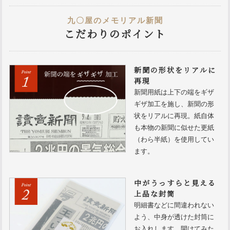
九〇屋のメモリアル新聞
こだわりのポイント
新聞の形状をリアルに
再現
新聞用紙は上下の端をギザ
ギザ加工を施し、新聞の形
状をリアルに再現。紙自体
も本物の新聞に似せた更紙
（わら半紙）を使用してい
ます。
中がうっすらと見える
上品な封筒
明細書などに間違われない
よう、中身が透けた封筒に
お入れします。開けてみた