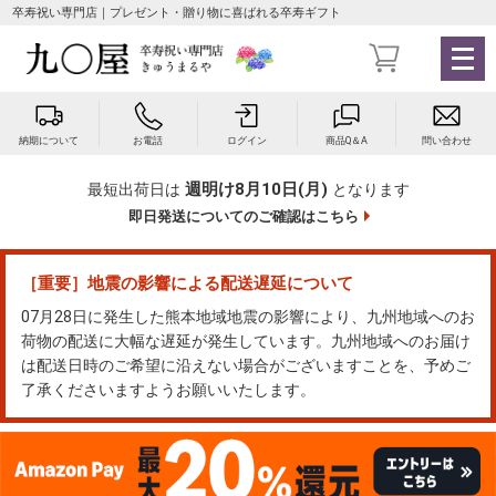
卒寿祝い専門店｜プレゼント・贈り物に喜ばれる卒寿ギフト
メ
ニ
ュ
ー
納期について
お電話
ログイン
商品Q＆A
問い合わせ
を
開
週明け8月10日(月)
最短出荷日は
となります
く
即日発送についてのご確認はこちら
［重要］地震の影響による配送遅延について
07月28日に発生した熊本地域地震の影響により、九州地域へのお
荷物の配送に大幅な遅延が発生しています。九州地域へのお届け
は配送日時のご希望に沿えない場合がございますことを、予めご
了承くださいますようお願いいたします。