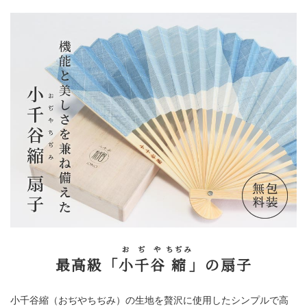
お
ぢ
や
ちぢみ
最高級「
小
千
谷
縮
」の扇子
小千谷縮（おぢやちぢみ）の生地を贅沢に使用したシンプルで高