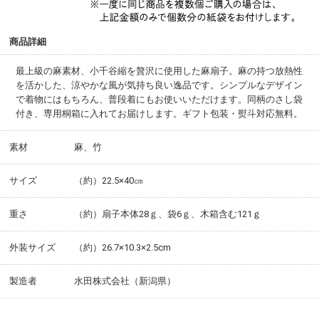
商品詳細
最上級の麻素材、小千谷縮を贅沢に使用した麻扇子。麻の持つ放熱性
を活かした、涼やかな風が気持ち良い逸品です。シンプルなデザイン
で着物にはもちろん、普段着にもお使いいただけます。同柄のさし袋
付き、専用桐箱に入れてお届けします。ギフト包装・熨斗対応無料。
素材
麻、竹
サイズ
（約）22.5×40㎝
重さ
（約）扇子本体28ｇ、袋6ｇ、木箱含む121ｇ
外装サイズ
（約）26.7×10.3×2.5cm
製造者
水田株式会社（新潟県）