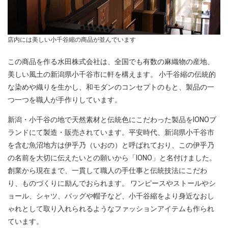
店内には美しい小千谷縮の商品が並んでいます
この商品を作る水田株式会社は、全国でも有数の麻織物の産地、
美しい風土の新潟県小千谷市に軒を構えます。 小千谷縮の伝統的
な染めや織りを生かし、和モダンのコンセプトのもと、製品の一
つ一つを職人が手作りしています。
新潟・小千谷の地で天然素材と伝統色にこだわった製品をIONOブ
ランドにて製造・販売されています。平安時代、新潟県小千谷市
を含む魚沼地方は伊乎乃（いおの）と呼ばれており、この伊乎乃
の名前を大切に伝えたいとの願いから「IONO」と名付けました。
創業から現在まで、一貫して職人の手仕事と伝統技法にこだわ
り、ものづくりに励んでおられます。 ワンピースやストールやシ
ョール、シャツ、バッグや帽子など、小千谷縮をより身近なおし
ゃれとして取り入れられるようなファッションアイテムも作られ
ています。