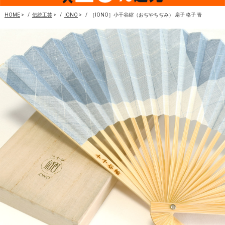
HOME
>
伝統工芸
>
IONO
>
［IONO］小千谷縮（おぢやちぢみ） 扇子 格子 青