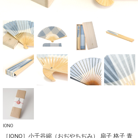
IONO
［IONO］小千谷縮（おぢやちぢみ） 扇子 格子 青