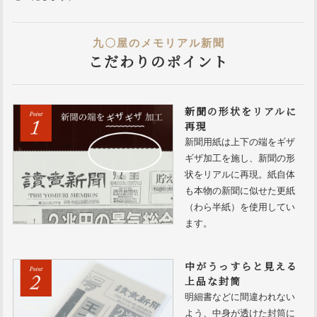
九〇屋のメモリアル新聞
こだわりのポイント
新聞の形状をリアルに
再現
新聞用紙は上下の端をギザ
ギザ加工を施し、新聞の形
状をリアルに再現。紙自体
も本物の新聞に似せた更紙
（わら半紙）を使用してい
ます。
中がうっすらと見える
上品な封筒
明細書などに間違われない
よう、中身が透けた封筒に