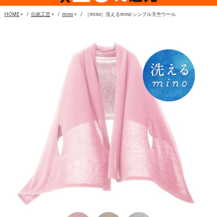
HOME
>
伝統工芸
>
mino
>
［mino］洗えるmino シンプル天竺ウール