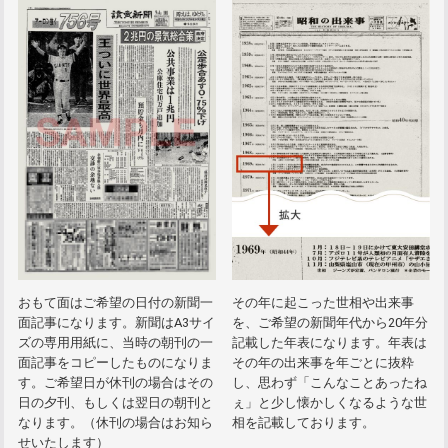
おもて面はご希望の日付の新聞一
その年に起こった世相や出来事
面記事になります。新聞はA3サイ
を、ご希望の新聞年代から20年分
ズの専用用紙に、当時の朝刊の一
記載した年表になります。年表は
面記事をコピーしたものになりま
その年の出来事を年ごとに抜粋
す。ご希望日が休刊の場合はその
し、思わず「こんなことあったね
日の夕刊、もしくは翌日の朝刊と
ぇ」と少し懐かしくなるような世
なります。（休刊の場合はお知ら
相を記載しております。
せいたします）