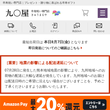
卒寿祝い専門店｜プレゼント・贈り物に喜ばれる卒寿ギフト
メ
ニ
ュ
ー
納期について
お電話
ログイン
商品Q＆A
問い合わせ
を
開
本日8月7日(金)
最短出荷日は
となります
く
即日発送についてのご確認はこちら
［重要］地震の影響による配送遅延について
07月28日に発生した熊本地域地震の影響により、九州地域へのお
荷物の配送に大幅な遅延が発生しています。九州地域へのお届け
は配送日時のご希望に沿えない場合がございますことを、予めご
了承くださいますようお願いいたします。