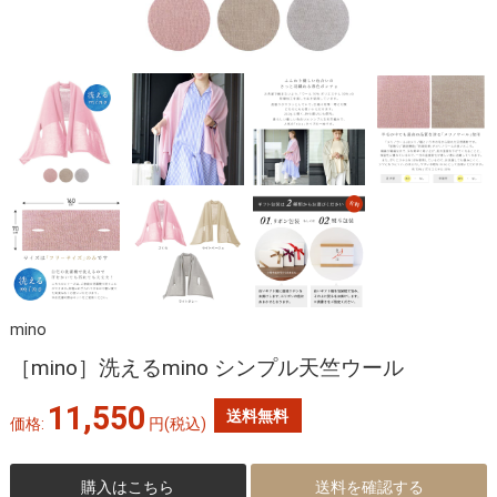
mino
［mino］洗えるmino シンプル天竺ウール
11,550
送料無料
価格:
円
(税込)
購入はこちら
送料を確認する