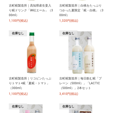
古町糀製造所｜高知県産生姜入
古町糀製造所｜白桃をたっぷり
り糀ドリンク「神社エール」（3
つかった夏限定「糀・白桃」（3
00ml）
00ml）
1,100円(税込)
1,320円(税込)
在庫なし
在庫なし
古町糀製造所｜リコピンたっぷ
古町糀製造所｜毎日飲む糀「プ
りトマト×糀「夏糀・トマト」
レーン（500ml）」「LACTIC
（300ml）
（500ml）」2本セット
1,100円(税込)
3,410円(税込)
在庫なし
在庫なし