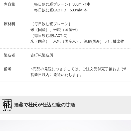
内容量
［毎日飲む糀プレーン］500ml×1本
［毎日飲む糀LACTIC］500ml×1本
原材料
［毎日飲む糀プレーン］
米（国産）、米糀（国産米）
［毎日飲む糀LACTIC］
米（国産）、米糀（国産米）、酒粕(国産)、バラ抽出物
製造者
古町糀製造所
備考
※商品の発送につきましては、ご注文受付完了後およそ5
営業日以内に発送いたします。
酒蔵で杜氏が仕込む糀の甘酒