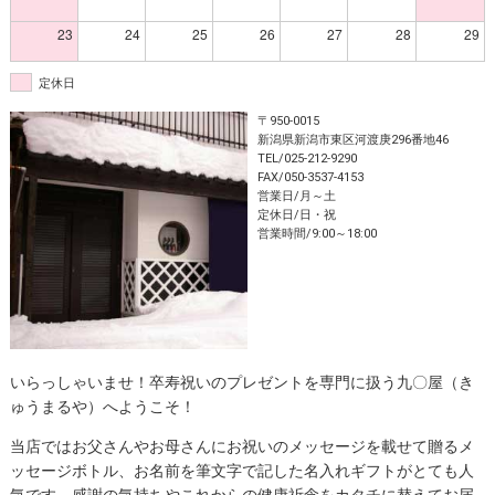
23
24
25
26
27
28
29
定休日
〒950-0015
新潟県新潟市東区河渡庚296番地46
TEL/025-212-9290
FAX/050-3537-4153
営業日/月～土
定休日/日・祝
営業時間/9:00～18:00
いらっしゃいませ！卒寿祝いのプレゼントを専門に扱う九〇屋（き
ゅうまるや）へようこそ！
当店ではお父さんやお母さんにお祝いのメッセージを載せて贈るメ
ッセージボトル、お名前を筆文字で記した名入れギフトがとても人
気です。感謝の気持ちやこれからの健康祈念をカタチに替えてお届