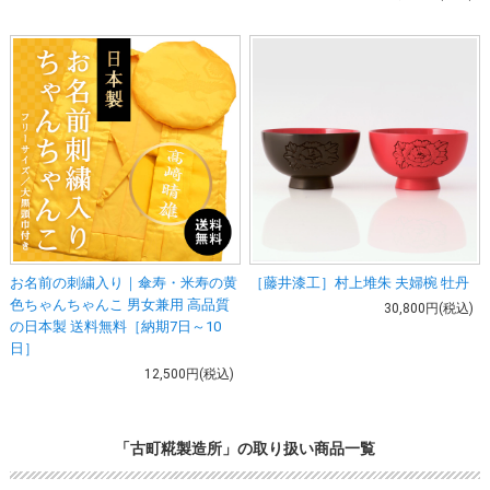
お名前の刺繍入り｜傘寿・米寿の黄
［藤井漆工］村上堆朱 夫婦椀 牡丹
色ちゃんちゃんこ 男女兼用 高品質
30,800円(税込)
の日本製 送料無料［納期7日～10
日］
12,500円(税込)
「古町糀製造所」の取り扱い商品一覧