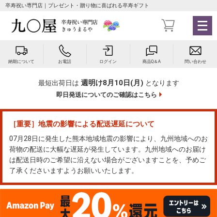
卒寿祝い専門店｜プレゼント・贈り物に喜ばれる卒寿ギフト
メ
ニ
ュ
ー
納期について
お電話
ログイン
商品Q＆A
問い合わせ
を
開
週明け8月10日(月)
最短出荷日は
となります
く
即日発送についてのご確認はこちら
［重要］地震の影響による配送遅延について
07月28日に発生した熊本地域地震の影響により、九州地域へのお
荷物の配送に大幅な遅延が発生しています。九州地域へのお届け
は配送日時のご希望に沿えない場合がございますことを、予めご
了承くださいますようお願いいたします。