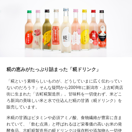
糀の恵みがたっぷり詰まった「糀ドリンク」
「糀という素晴らしいものが、どうしていまに広く伝わってい
ないのだろう？」そんな疑問から2009年に新潟市・上古町商店
街に生まれた「古町糀製造所」。甘味料を一切使わず、米どこ
ろ新潟の美味しい米と水で仕込んだ糀の甘酒（糀ドリンク）を
販売しています。
米糀の甘酒はビタミンや必須アミノ酸、食物繊維が豊富に含ま
れていて、「飲む点滴」と呼ばれるほど栄養価の高いお米の発
酵食品。古町糀製造所の糀ドリンクは保存料や添加物も一切使