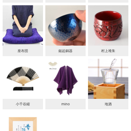
座布団
鎚起銅器
村上堆朱
小千谷縮
mino
地酒