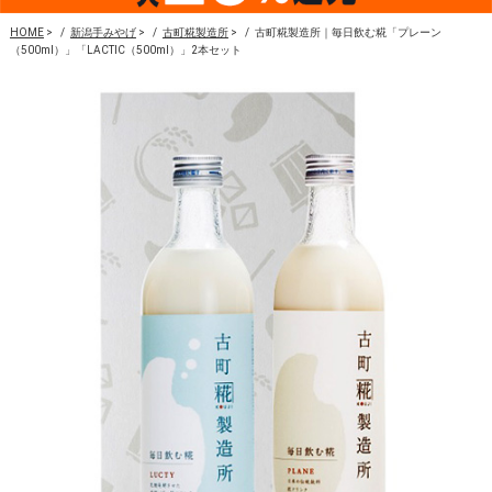
HOME
>
新潟手みやげ
>
古町糀製造所
>
古町糀製造所｜毎日飲む糀「プレーン
（500ml）」「LACTIC（500ml）」2本セット