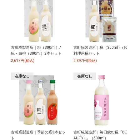
古町糀製造所｜糀（300ml）/
古町糀製造所｜糀（300ml）/お
糀・白桃（300ml）2本セット
料理用糀セット
2,617円(税込)
2,397円(税込)
在庫なし
在庫なし
古町糀製造所｜季節の糀3本セッ
古町糀製造所｜毎日飲む糀「BE
ト
AUTY+」（500ml）