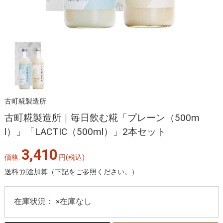
古町糀製造所
古町糀製造所｜毎日飲む糀「プレーン（500m
l）」「LACTIC（500ml）」2本セット
3,410
価格:
円
(税込)
送料:別途加算（下記をご参照ください。）
在庫状況：
×在庫なし