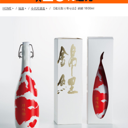
HOME
>
地酒
>
今代司酒造
>
【蔵元取り寄せ品】錦鯉 1800ml