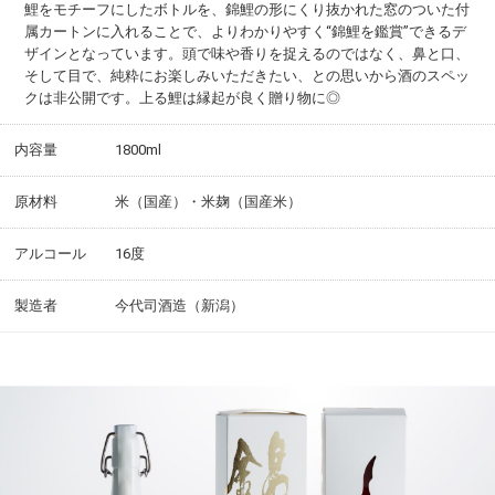
鯉をモチーフにしたボトルを、錦鯉の形にくり抜かれた窓のついた付
属カートンに入れることで、よりわかりやすく“錦鯉を鑑賞”できるデ
ザインとなっています。頭で味や香りを捉えるのではなく、鼻と口、
そして目で、純粋にお楽しみいただきたい、との思いから酒のスペッ
クは非公開です。上る鯉は縁起が良く贈り物に◎
内容量
1800ml
原材料
米（国産）・米麹（国産米）
アルコール
16度
製造者
今代司酒造（新潟）