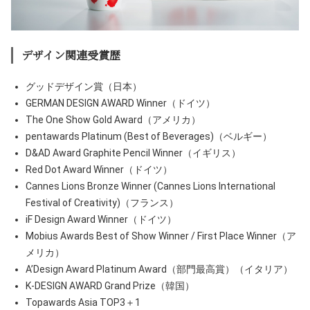
デザイン関連受賞歴
グッドデザイン賞（日本）
GERMAN DESIGN AWARD Winner（ドイツ）
The One Show Gold Award（アメリカ）
pentawards Platinum (Best of Beverages)（ベルギー）
D&AD Award Graphite Pencil Winner（イギリス）
Red Dot Award Winner（ドイツ）
Cannes Lions Bronze Winner (Cannes Lions International
Festival of Creativity)（フランス）
iF Design Award Winner（ドイツ）
Mobius Awards Best of Show Winner / First Place Winner（ア
メリカ）
A’Design Award Platinum Award（部門最高賞）（イタリア）
K-DESIGN AWARD Grand Prize（韓国）
Topawards Asia TOP3＋1