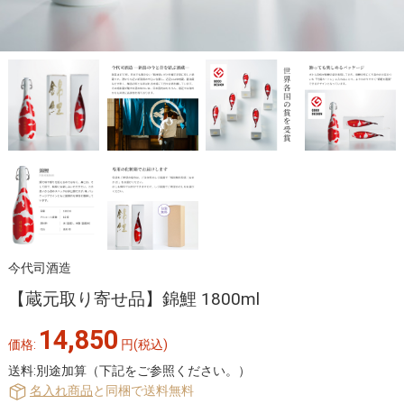
今代司酒造
【蔵元取り寄せ品】錦鯉 1800ml
14,850
価格:
円
(税込)
送料:別途加算（下記をご参照ください。）
名入れ商品
と同梱で送料無料