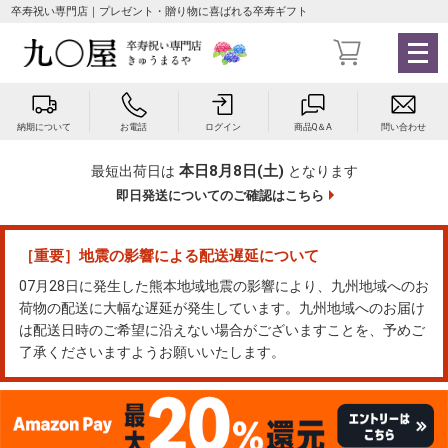
卒寿祝い専門店｜プレゼント・贈り物に喜ばれる卒寿ギフト
メ
ニ
ュ
ー
納期について
お電話
ログイン
商品Q＆A
問い合わせ
を
開
本日8月8日(土)
最短出荷日は
となります
く
即日発送についてのご確認はこちら
［重要］地震の影響による配送遅延について
07月28日に発生した熊本地域地震の影響により、九州地域へのお
荷物の配送に大幅な遅延が発生しています。九州地域へのお届け
は配送日時のご希望に沿えない場合がございますことを、予めご
了承くださいますようお願いいたします。