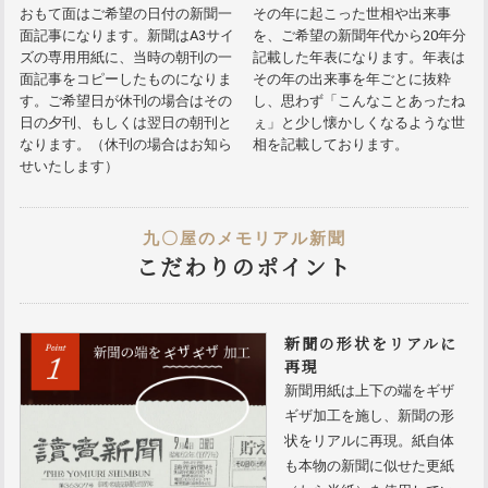
おもて面はご希望の日付の新聞一
その年に起こった世相や出来事
面記事になります。新聞はA3サイ
を、ご希望の新聞年代から20年分
ズの専用用紙に、当時の朝刊の一
記載した年表になります。年表は
面記事をコピーしたものになりま
その年の出来事を年ごとに抜粋
す。ご希望日が休刊の場合はその
し、思わず「こんなことあったね
日の夕刊、もしくは翌日の朝刊と
ぇ」と少し懐かしくなるような世
なります。（休刊の場合はお知ら
相を記載しております。
せいたします）
九〇屋のメモリアル新聞
こだわりのポイント
新聞の形状をリアルに
再現
新聞用紙は上下の端をギザ
ギザ加工を施し、新聞の形
状をリアルに再現。紙自体
も本物の新聞に似せた更紙