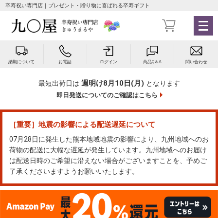
卒寿祝い専門店｜プレゼント・贈り物に喜ばれる卒寿ギフト
メ
ニ
ュ
ー
納期について
お電話
ログイン
商品Q＆A
問い合わせ
を
開
週明け8月10日(月)
最短出荷日は
となります
く
即日発送についてのご確認はこちら
［重要］地震の影響による配送遅延について
07月28日に発生した熊本地域地震の影響により、九州地域へのお
荷物の配送に大幅な遅延が発生しています。九州地域へのお届け
は配送日時のご希望に沿えない場合がございますことを、予めご
了承くださいますようお願いいたします。