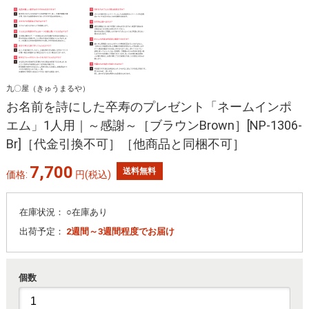
九〇屋（きゅうまるや）
お名前を詩にした卒寿のプレゼント「ネームインポ
エム」1人用｜～感謝～［ブラウンBrown］[NP-1306-
Br]［代金引換不可］［他商品と同梱不可］
7,700
送料無料
価格:
円
(税込)
在庫状況：
○在庫あり
出荷予定：
2週間～3週間程度でお届け
個数