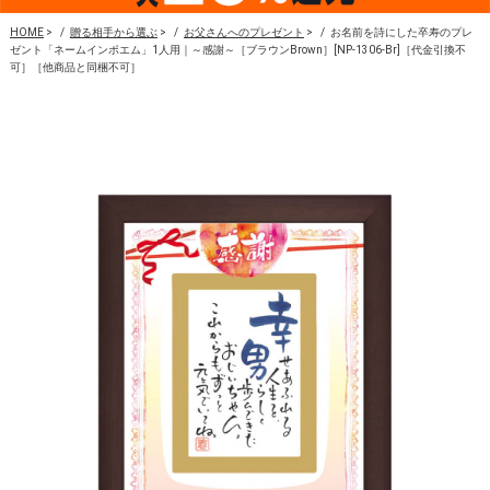
HOME
>
贈る相手から選ぶ
>
お父さんへのプレゼント
>
お名前を詩にした卒寿のプレ
ゼント「ネームインポエム」1人用｜～感謝～［ブラウンBrown］[NP-1306-Br]［代金引換不
可］［他商品と同梱不可］