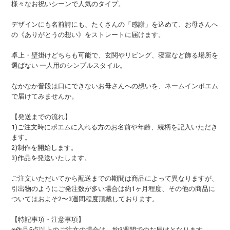
様々なお祝いシーンで人気のタイプ。
デザインにも名前詩にも、たくさんの「感謝」を込めて、お母さんへ
の《ありがとうの想い》をストレートに届けます。
卓上・壁掛けどちらも可能で、玄関やリビング、寝室など飾る場所を
選ばない 一人用のシンプルスタイル。
なかなか普段は口にできないお母さんへの想いを、ネームインポエム
で届けてみませんか。
【発送までの流れ】
1)ご注文時にポエムに入れる方のお名前や年齢、続柄を記入いただき
ます。
2)制作を開始します。
3)作品を発送いたします。
ご注文いただいてから配送までの期間は商品によって異なりますが、
引出物のようにご発注数が多い場合は約1ヶ月程度、その他の商品に
ついてはおよそ2〜3週間程度頂戴しております。
【特記事項・注意事項】
※作品5点以上のご注文の場合は、約3週間でのお届けとなります。