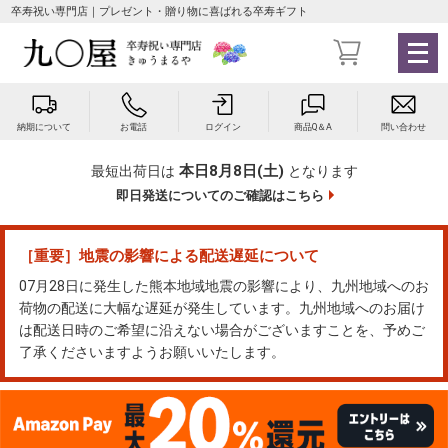
卒寿祝い専門店｜プレゼント・贈り物に喜ばれる卒寿ギフト
メ
ニ
ュ
ー
納期について
お電話
ログイン
商品Q＆A
問い合わせ
を
開
本日8月8日(土)
最短出荷日は
となります
く
即日発送についてのご確認はこちら
［重要］地震の影響による配送遅延について
07月28日に発生した熊本地域地震の影響により、九州地域へのお
荷物の配送に大幅な遅延が発生しています。九州地域へのお届け
は配送日時のご希望に沿えない場合がございますことを、予めご
了承くださいますようお願いいたします。