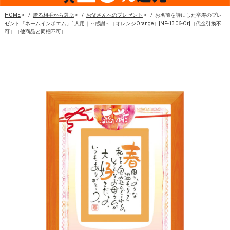
HOME
>
贈る相手から選ぶ
>
お父さんへのプレゼント
>
お名前を詩にした卒寿のプレ
ゼント「ネームインポエム」1人用｜～感謝～［オレンジOrange］[NP-1306-Or]［代金引換不
可］［他商品と同梱不可］